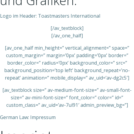
und Grafiken:
Logo im Header: Toastmasters International
[/av_textblock]
[/av_one_half]
[av_one_half min_height=” vertical_alignment=” space=”
custom_margin=” margin=’0px’ padding=’0px’ border=”
border_color=” radius=’0px’ background_color=” src=”
background_position=’top left’ background_repeat=’no-
repeat’ animation=” mobile_display=” av_uid=’av-dg2c5′]
[av_textblock size=” av-medium-font-size=” av-small-font-
size=” av-mini-font-size=” font_color=” color=” id=”
custom_class=” av_uid=’av-7ul91′ admin_preview_bg=”]
German Law: Impressum